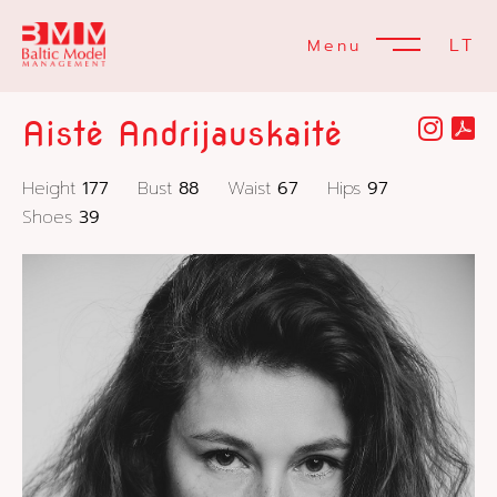
LT
Menu
Aistė Andrijauskaitė
Height
177
Bust
88
Waist
67
Hips
97
Shoes
39