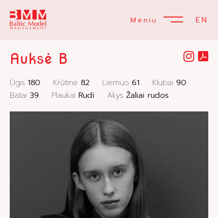
EN
Meniu
Auksė B
Ūgis
180
Krūtinė
82
Liemuo
61
Klubai
90
Batai
39
Plaukai
Rudi
Akys
Žaliai rudos