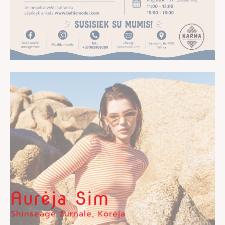
Aurėja Sim
Shinseage žurnale, Korėja