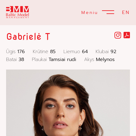
EN
Meniu
Gabrielė T
Ūgis
176
Krūtinė
85
Liemuo
64
Klubai
92
Batai
38
Plaukai
Tamsiai rudi
Akys
Mėlynos