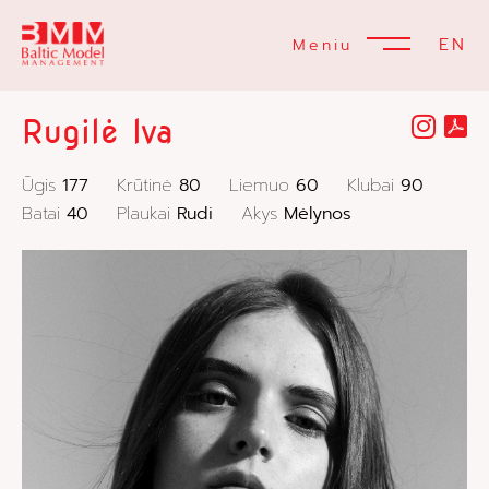
EN
Meniu
Rugilė Iva
Ūgis
177
Krūtinė
80
Liemuo
60
Klubai
90
Batai
40
Plaukai
Rudi
Akys
Mėlynos