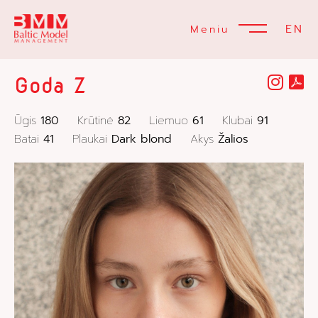
EN
Meniu
Goda Z
Ūgis
180
Krūtinė
82
Liemuo
61
Klubai
91
Batai
41
Plaukai
Dark blond
Akys
Žalios