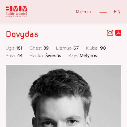
EN
Meniu
Dovydas
Ūgis
181
Chest
89
Liemuo
67
Klubai
90
Batai
44
Plaukai
Šviesūs
Akys
Mėlynos